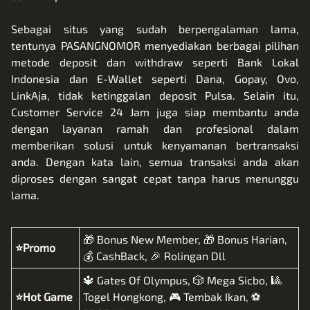
Sebagai situs yang sudah berpengalaman lama,
tentunya PASANGNOMOR menyediakan berbagai pilihan
metode deposit dan withdraw seperti Bank Lokal
Indonesia dan E-Wallet seperti Dana, Gopay, Ovo,
LinkAja, tidak ketinggalan deposit Pulsa. Selain itu,
Customer Service 24 Jam juga siap membantu anda
dengan layanan ramah dan profesional dalam
memberikan solusi untuk kenyamanan bertransaksi
anda. Dengan kata lain, semua transaksi anda akan
diproses dengan sangat cepat tanpa harus menunggu
lama.
🎁 Bonus New Member, 🎁 Bonus Harian,
⭐Promo
💰 CashBack, 🎉 Rolingan Dll
🔱 Gates Of Olympus, 🎲 Mega Sicbo, 🎱
⭐Hot Game
Togel Hongkong, 🎮 Tembak Ikan, ⚽